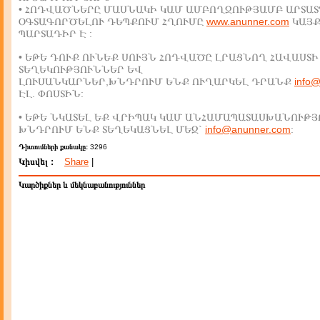
• ՀՈԴՎԱԾՆԵՐԸ ՄԱՍՆԱԿԻ ԿԱՄ ԱՄԲՈՂՋՈՒԹՅԱՄԲ ԱՐՏԱՏ
ՕԳՏԱԳՈՐԾԵԼՈՒ ԴԵՊՔՈՒՄ ՀՂՈՒՄԸ
www.anunner.com
ԿԱՅ
ՊԱՐՏԱԴԻՐ Է :
• ԵԹԵ ԴՈՒՔ ՈՒՆԵՔ ՍՈՒՅՆ ՀՈԴՎԱԾԸ ԼՐԱՑՆՈՂ ՀԱՎԱՍՏԻ
ՏԵՂԵԿՈՒԹՅՈՒՆՆԵՐ ԵՎ
ԼՈՒՍԱՆԿԱՐՆԵՐ,ԽՆԴՐՈՒՄ ԵՆՔ ՈՒՂԱՐԿԵԼ ԴՐԱՆՔ
info
ԷԼ. ՓՈՍՏԻՆ:
• ԵԹԵ ՆԿԱՏԵԼ ԵՔ ՎՐԻՊԱԿ ԿԱՄ ԱՆՀԱՄԱՊԱՏԱՍԽԱՆՈՒԹՅ
ԽՆԴՐՈՒՄ ԵՆՔ ՏԵՂԵԿԱՑՆԵԼ ՄԵԶ`
info@anunner.com
:
Դիտումների քանակը:
3296
Կիսվել :
Share
|
Կարծիքներ և մեկնաբանություններ