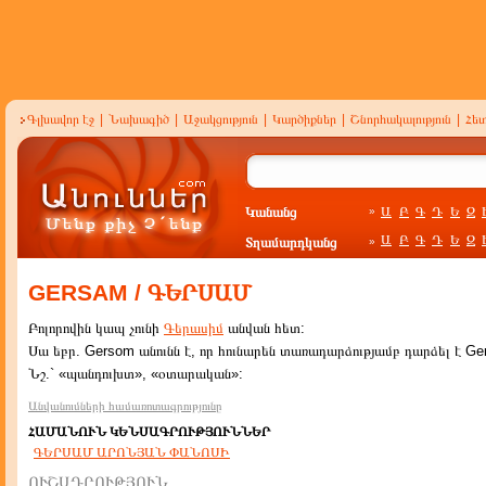
Գլխավոր էջ
|
Նախագիծ
|
Աջակցություն
|
Կարծիքներ
|
Շնորհակալություն
|
Հե
Կանանց
Ա
Բ
Գ
Դ
Ե
Զ
»
Ա
Բ
Գ
Դ
Ե
Զ
Տղամարդկանց
»
GERSAM / ԳԵՐՍԱՄ
Բոլորովին կապ չունի
Գերասիմ
անվան հետ:
Սա եբր. Gersom անունն է, որ հունարեն տառադարձությամբ դարձել է Ge
Նշ.` «պանդուխտ», «օտարական»:
Անվանումների համառոտագրությունը
ՀԱՄԱՆՈՒՆ ԿԵՆՍԱԳՐՈՒԹՅՈՒՆՆԵՐ
ԳԵՐՍԱՄ ԱՐՈՆՅԱՆ ՓԱՆՈՍԻ
ՈՒՇԱԴՐՈՒԹՅՈՒՆ