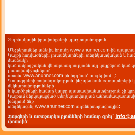
Հեղինակային իրավունքների պաշտպանություն
Մեջբերումներ անելիս հղումը www.anunner.com-ին պարտադ
Կայքի հոդվածների, լուսանկարների, տեղեկատվական և հան
մասնակի
կամ ամբողջական վերարտադրությունն այլ կայքերում կամ 
լրատվամիջոցներում
առանց www.anunner.com-ին հղղման՝ արգելվում է:
Գովազդների բովանդակության, ինչպես նաև օգտատերերի կ
մեկնաբանությունների
և կարծիքների համար կայքը պատասխանատվություն չի կրու
Կայքում ներկայացված տեղեկատվության անհամապատասխա
խնդրում ենք
տեղեկացնել www.anunner.com ադմենիստրացիային:
Հարցերի և առաջարկությունների համար գրել`
info@a
փոստին
: