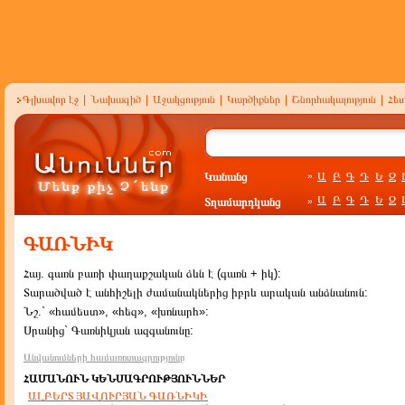
Գլխավոր էջ
|
Նախագիծ
|
Աջակցություն
|
Կարծիքներ
|
Շնորհակալություն
|
Հե
Կանանց
Ա
Բ
Գ
Դ
Ե
Զ
»
Ա
Բ
Գ
Դ
Ե
Զ
Տղամարդկանց
»
ԳԱՌՆԻԿ
Հայ. գառն բառի փաղաքշական ձևն է (գառն + իկ):
Տարածված է անհիշելի ժամանակներից իբրև արական անձնանուն:
Նշ.` «համեստ», «հեզ», «խոնարհ»:
Սրանից` Գառնիկյան ազգանունը:
Անվանումների համառոտագրությունը
ՀԱՄԱՆՈՒՆ ԿԵՆՍԱԳՐՈՒԹՅՈՒՆՆԵՐ
ԱԼԲԵՐՏ ՅԱՎՈՒՐՅԱՆ ԳԱՌՆԻԿԻ