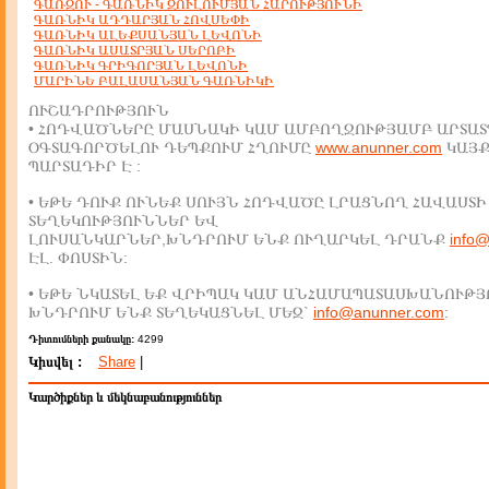
ԳԱՌԶՈՒ - ԳԱՌՆԻԿ ԶՈՒԼՈՒՄՅԱՆ ՀԱՐՈՒԹՅՈՒՆԻ
ԳԱՌՆԻԿ ԱԴԴԱՐՅԱՆ ՀՈՎՍԵՓԻ
ԳԱՌՆԻԿ ԱԼԵՔՍԱՆՅԱՆ ԼԵՎՈՆԻ
ԳԱՌՆԻԿ ԱՍԱՏՐՅԱՆ ՍԵՐՈԲԻ
ԳԱՌՆԻԿ ԳՐԻԳՈՐՅԱՆ ԼԵՎՈՆԻ
ՄԱՐԻՆԵ ԲԱԼԱՍԱՆՅԱՆ ԳԱՌՆԻԿԻ
ՈՒՇԱԴՐՈՒԹՅՈՒՆ
• ՀՈԴՎԱԾՆԵՐԸ ՄԱՍՆԱԿԻ ԿԱՄ ԱՄԲՈՂՋՈՒԹՅԱՄԲ ԱՐՏԱՏ
ՕԳՏԱԳՈՐԾԵԼՈՒ ԴԵՊՔՈՒՄ ՀՂՈՒՄԸ
www.anunner.com
ԿԱՅ
ՊԱՐՏԱԴԻՐ Է :
• ԵԹԵ ԴՈՒՔ ՈՒՆԵՔ ՍՈՒՅՆ ՀՈԴՎԱԾԸ ԼՐԱՑՆՈՂ ՀԱՎԱՍՏԻ
ՏԵՂԵԿՈՒԹՅՈՒՆՆԵՐ ԵՎ
ԼՈՒՍԱՆԿԱՐՆԵՐ,ԽՆԴՐՈՒՄ ԵՆՔ ՈՒՂԱՐԿԵԼ ԴՐԱՆՔ
info
ԷԼ. ՓՈՍՏԻՆ:
• ԵԹԵ ՆԿԱՏԵԼ ԵՔ ՎՐԻՊԱԿ ԿԱՄ ԱՆՀԱՄԱՊԱՏԱՍԽԱՆՈՒԹՅ
ԽՆԴՐՈՒՄ ԵՆՔ ՏԵՂԵԿԱՑՆԵԼ ՄԵԶ`
info@anunner.com
:
Դիտումների քանակը:
4299
Կիսվել :
Share
|
Կարծիքներ և մեկնաբանություններ