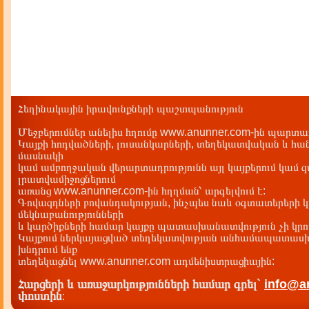
Հեղինակային իրավունքների պաշտպանություն
Մեջբերումներ անելիս հղումը www.anunner.com-ին պարտադ
Կայքի հոդվածների, լուսանկարների, տեղեկատվական և հան
մասնակի
կամ ամբողջական վերարտադրությունն այլ կայքերում կամ 
լրատվամիջոցներում
առանց www.anunner.com-ին հղղման՝ արգելվում է:
Գովազդների բովանդակության, ինչպես նաև օգտատերերի կ
մեկնաբանությունների
և կարծիքների համար կայքը պատասխանատվություն չի կրու
Կայքում ներկայացված տեղեկատվության անհամապատասխա
խնդրում ենք
տեղեկացնել www.anunner.com ադմենիստրացիային:
Հարցերի և առաջարկությունների համար գրել`
info@a
փոստին
: