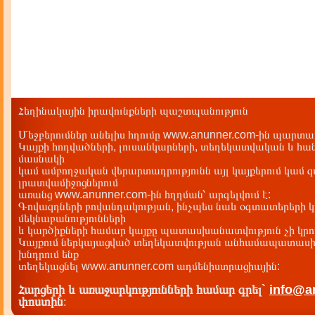
Հեղինակային իրավունքների պաշտպանություն
Մեջբերումներ անելիս հղումը www.anunner.com-ին պարտադ
Կայքի հոդվածների, լուսանկարների, տեղեկատվական և հան
մասնակի
կամ ամբողջական վերարտադրությունն այլ կայքերում կամ 
լրատվամիջոցներում
առանց www.anunner.com-ին հղղման՝ արգելվում է:
Գովազդների բովանդակության, ինչպես նաև օգտատերերի կ
մեկնաբանությունների
և կարծիքների համար կայքը պատասխանատվություն չի կրու
Կայքում ներկայացված տեղեկատվության անհամապատասխա
խնդրում ենք
տեղեկացնել www.anunner.com ադմենիստրացիային:
Հարցերի և առաջարկությունների համար գրել`
info@a
փոստին
: