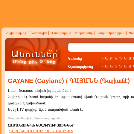
Գլխավոր էջ
|
Նախագիծ
|
Աջակցություն
|
Կարծիքներ
|
Շնորհակալություն
|
Հե
Կանանց
Ա
Բ
Գ
Դ
Ե
Զ
»
Ա
Բ
Գ
Դ
Ե
Զ
Տղամարդկանց
»
GAYANE (Gayiane) / ԳԱՅԱՆԵ (Գայիանէ)
Լատ. Gaianus անվան իգական ձևն է։
Հայերի մեջ հնում հայտնի էր այս անունով միան Գայանե կույսը, որի 
կանգուն է էջմիածնում։
Եկել է IV դարից: Այժմ տարածված անուն է։
Անվանումների համառոտագրությունը
ՀԱՄԱՆՈՒՆ ԿԵՆՍԱԳՐՈՒԹՅՈՒՆՆԵՐ
ԳԱՅԱՆԵ ՄԱԽՄՈՒՐՅԱՆ ԳԵՈՐԳԻԻ