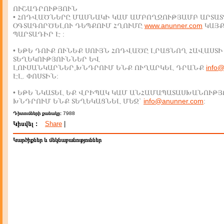
ՈՒՇԱԴՐՈՒԹՅՈՒՆ
• ՀՈԴՎԱԾՆԵՐԸ ՄԱՍՆԱԿԻ ԿԱՄ ԱՄԲՈՂՋՈՒԹՅԱՄԲ ԱՐՏԱՏ
ՕԳՏԱԳՈՐԾԵԼՈՒ ԴԵՊՔՈՒՄ ՀՂՈՒՄԸ
www.anunner.com
ԿԱՅ
ՊԱՐՏԱԴԻՐ Է :
• ԵԹԵ ԴՈՒՔ ՈՒՆԵՔ ՍՈՒՅՆ ՀՈԴՎԱԾԸ ԼՐԱՑՆՈՂ ՀԱՎԱՍՏԻ
ՏԵՂԵԿՈՒԹՅՈՒՆՆԵՐ ԵՎ
ԼՈՒՍԱՆԿԱՐՆԵՐ,ԽՆԴՐՈՒՄ ԵՆՔ ՈՒՂԱՐԿԵԼ ԴՐԱՆՔ
info
ԷԼ. ՓՈՍՏԻՆ:
• ԵԹԵ ՆԿԱՏԵԼ ԵՔ ՎՐԻՊԱԿ ԿԱՄ ԱՆՀԱՄԱՊԱՏԱՍԽԱՆՈՒԹՅ
ԽՆԴՐՈՒՄ ԵՆՔ ՏԵՂԵԿԱՑՆԵԼ ՄԵԶ`
info@anunner.com
:
Դիտումների քանակը:
7988
Կիսվել :
Share
|
Կարծիքներ և մեկնաբանություններ