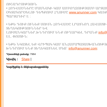
ՈՒՇԱԴՐՈՒԹՅՈՒՆ
• ՀՈԴՎԱԾՆԵՐԸ ՄԱՍՆԱԿԻ ԿԱՄ ԱՄԲՈՂՋՈՒԹՅԱՄԲ ԱՐՏԱՏ
ՕԳՏԱԳՈՐԾԵԼՈՒ ԴԵՊՔՈՒՄ ՀՂՈՒՄԸ
www.anunner.com
ԿԱՅ
ՊԱՐՏԱԴԻՐ Է :
• ԵԹԵ ԴՈՒՔ ՈՒՆԵՔ ՍՈՒՅՆ ՀՈԴՎԱԾԸ ԼՐԱՑՆՈՂ ՀԱՎԱՍՏԻ
ՏԵՂԵԿՈՒԹՅՈՒՆՆԵՐ ԵՎ
ԼՈՒՍԱՆԿԱՐՆԵՐ,ԽՆԴՐՈՒՄ ԵՆՔ ՈՒՂԱՐԿԵԼ ԴՐԱՆՔ
info
ԷԼ. ՓՈՍՏԻՆ:
• ԵԹԵ ՆԿԱՏԵԼ ԵՔ ՎՐԻՊԱԿ ԿԱՄ ԱՆՀԱՄԱՊԱՏԱՍԽԱՆՈՒԹՅ
ԽՆԴՐՈՒՄ ԵՆՔ ՏԵՂԵԿԱՑՆԵԼ ՄԵԶ`
info@anunner.com
:
Դիտումների քանակը:
7984
Կիսվել :
Share
|
Կարծիքներ և մեկնաբանություններ