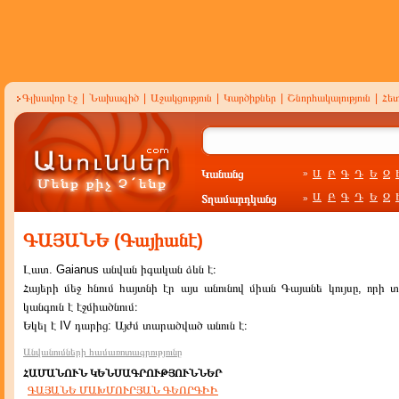
Գլխավոր էջ
|
Նախագիծ
|
Աջակցություն
|
Կարծիքներ
|
Շնորհակալություն
|
Հե
Կանանց
Ա
Բ
Գ
Դ
Ե
Զ
»
Ա
Բ
Գ
Դ
Ե
Զ
Տղամարդկանց
»
ԳԱՅԱՆԵ (Գայիանէ)
Լատ. Gaianus անվան իգական ձևն է։
Հայերի մեջ հնում հայտնի էր այս անունով միան Գայանե կույսը, որի 
կանգուն է էջմիածնում։
Եկել է IV դարից: Այժմ տարածված անուն է։
Անվանումների համառոտագրությունը
ՀԱՄԱՆՈՒՆ ԿԵՆՍԱԳՐՈՒԹՅՈՒՆՆԵՐ
ԳԱՅԱՆԵ ՄԱԽՄՈՒՐՅԱՆ ԳԵՈՐԳԻԻ