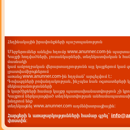
Հեղինակային իրավունքների պաշտպանություն
Մեջբերումներ անելիս հղումը www.anunner.com-ին պարտադ
Կայքի հոդվածների, լուսանկարների, տեղեկատվական և հան
մասնակի
կամ ամբողջական վերարտադրությունն այլ կայքերում կամ 
լրատվամիջոցներում
առանց www.anunner.com-ին հղղման՝ արգելվում է:
Գովազդների բովանդակության, ինչպես նաև օգտատերերի կ
մեկնաբանությունների
և կարծիքների համար կայքը պատասխանատվություն չի կրու
Կայքում ներկայացված տեղեկատվության անհամապատասխա
խնդրում ենք
տեղեկացնել www.anunner.com ադմենիստրացիային:
Հարցերի և առաջարկությունների համար գրել`
info@a
փոստին
: