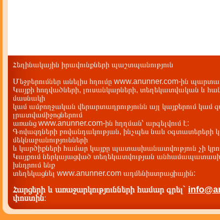
Հեղինակային իրավունքների պաշտպանություն
Մեջբերումներ անելիս հղումը www.anunner.com-ին պարտադ
Կայքի հոդվածների, լուսանկարների, տեղեկատվական և հան
մասնակի
կամ ամբողջական վերարտադրությունն այլ կայքերում կամ 
լրատվամիջոցներում
առանց www.anunner.com-ին հղղման՝ արգելվում է:
Գովազդների բովանդակության, ինչպես նաև օգտատերերի կ
մեկնաբանությունների
և կարծիքների համար կայքը պատասխանատվություն չի կրու
Կայքում ներկայացված տեղեկատվության անհամապատասխա
խնդրում ենք
տեղեկացնել www.anunner.com ադմենիստրացիային:
Հարցերի և առաջարկությունների համար գրել`
info@a
փոստին
: