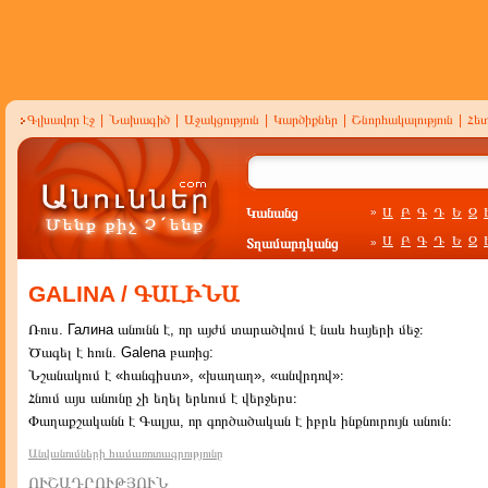
Գլխավոր էջ
|
Նախագիծ
|
Աջակցություն
|
Կարծիքներ
|
Շնորհակալություն
|
Հե
Կանանց
Ա
Բ
Գ
Դ
Ե
Զ
»
Ա
Բ
Գ
Դ
Ե
Զ
Տղամարդկանց
»
GALINA / ԳԱԼԻՆԱ
Ռուս. Галина անունն է, որ այժմ տարածվում է նաև հայերի մեջ։
Ծագել է հուն. Galena բառից:
Նշանակում է «հանգիստ», «խաղաղ», «անվրդով»։
Հնում այս անունը չի եղել երևում է վերջերս։
Փաղաքշականն է Գալյա, որ գործածական է իբրև ինքնուրույն անուն։
Անվանումների համառոտագրությունը
ՈՒՇԱԴՐՈՒԹՅՈՒՆ