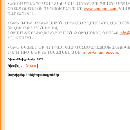
• ՀՈԴՎԱԾՆԵՐԸ ՄԱՍՆԱԿԻ ԿԱՄ ԱՄԲՈՂՋՈՒԹՅԱՄԲ ԱՐՏԱՏ
ՕԳՏԱԳՈՐԾԵԼՈՒ ԴԵՊՔՈՒՄ ՀՂՈՒՄԸ
www.anunner.com
ԿԱՅ
ՊԱՐՏԱԴԻՐ Է :
• ԵԹԵ ԴՈՒՔ ՈՒՆԵՔ ՍՈՒՅՆ ՀՈԴՎԱԾԸ ԼՐԱՑՆՈՂ ՀԱՎԱՍՏԻ
ՏԵՂԵԿՈՒԹՅՈՒՆՆԵՐ ԵՎ
ԼՈՒՍԱՆԿԱՐՆԵՐ,ԽՆԴՐՈՒՄ ԵՆՔ ՈՒՂԱՐԿԵԼ ԴՐԱՆՔ
info
ԷԼ. ՓՈՍՏԻՆ:
• ԵԹԵ ՆԿԱՏԵԼ ԵՔ ՎՐԻՊԱԿ ԿԱՄ ԱՆՀԱՄԱՊԱՏԱՍԽԱՆՈՒԹՅ
ԽՆԴՐՈՒՄ ԵՆՔ ՏԵՂԵԿԱՑՆԵԼ ՄԵԶ`
info@anunner.com
:
Դիտումների քանակը:
3972
Կիսվել :
Share
|
Կարծիքներ և մեկնաբանություններ