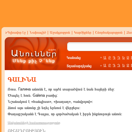
Գլխավոր էջ
|
Նախագիծ
|
Աջակցություն
|
Կարծիքներ
|
Շնորհակալություն
|
Հե
Կանանց
Ա
Բ
Գ
Դ
Ե
Զ
»
Ա
Բ
Գ
Դ
Ե
Զ
Տղամարդկանց
»
ԳԱԼԻՆԱ
Ռուս. Галина անունն է, որ այժմ տարածվում է նաև հայերի մեջ։
Ծագել է հուն. Galena բառից:
Նշանակում է «հանգիստ», «խաղաղ», «անվրդով»։
Հնում այս անունը չի եղել երևում է վերջերս։
Փաղաքշականն է Գալյա, որ գործածական է իբրև ինքնուրույն անուն։
Անվանումների համառոտագրությունը
ՈՒՇԱԴՐՈՒԹՅՈՒՆ