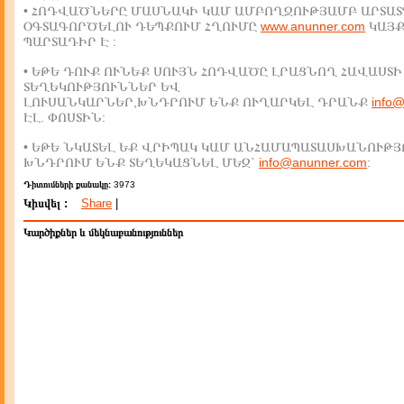
• ՀՈԴՎԱԾՆԵՐԸ ՄԱՍՆԱԿԻ ԿԱՄ ԱՄԲՈՂՋՈՒԹՅԱՄԲ ԱՐՏԱՏ
ՕԳՏԱԳՈՐԾԵԼՈՒ ԴԵՊՔՈՒՄ ՀՂՈՒՄԸ
www.anunner.com
ԿԱՅ
ՊԱՐՏԱԴԻՐ Է :
• ԵԹԵ ԴՈՒՔ ՈՒՆԵՔ ՍՈՒՅՆ ՀՈԴՎԱԾԸ ԼՐԱՑՆՈՂ ՀԱՎԱՍՏԻ
ՏԵՂԵԿՈՒԹՅՈՒՆՆԵՐ ԵՎ
ԼՈՒՍԱՆԿԱՐՆԵՐ,ԽՆԴՐՈՒՄ ԵՆՔ ՈՒՂԱՐԿԵԼ ԴՐԱՆՔ
info
ԷԼ. ՓՈՍՏԻՆ:
• ԵԹԵ ՆԿԱՏԵԼ ԵՔ ՎՐԻՊԱԿ ԿԱՄ ԱՆՀԱՄԱՊԱՏԱՍԽԱՆՈՒԹՅ
ԽՆԴՐՈՒՄ ԵՆՔ ՏԵՂԵԿԱՑՆԵԼ ՄԵԶ`
info@anunner.com
:
Դիտումների քանակը:
3973
Կիսվել :
Share
|
Կարծիքներ և մեկնաբանություններ