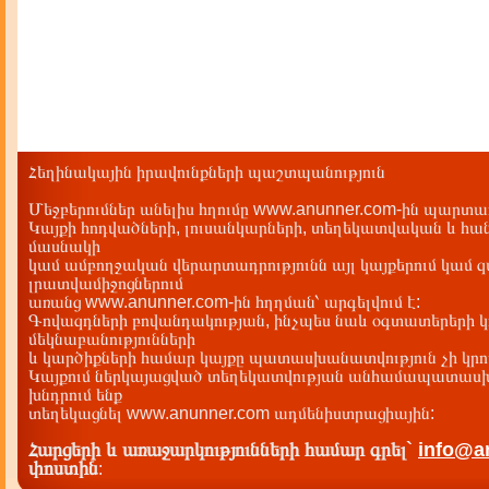
Հեղինակային իրավունքների պաշտպանություն
Մեջբերումներ անելիս հղումը www.anunner.com-ին պարտադ
Կայքի հոդվածների, լուսանկարների, տեղեկատվական և հան
մասնակի
կամ ամբողջական վերարտադրությունն այլ կայքերում կամ 
լրատվամիջոցներում
առանց www.anunner.com-ին հղղման՝ արգելվում է:
Գովազդների բովանդակության, ինչպես նաև օգտատերերի կ
մեկնաբանությունների
և կարծիքների համար կայքը պատասխանատվություն չի կրու
Կայքում ներկայացված տեղեկատվության անհամապատասխա
խնդրում ենք
տեղեկացնել www.anunner.com ադմենիստրացիային:
Հարցերի և առաջարկությունների համար գրել`
info@a
փոստին
: