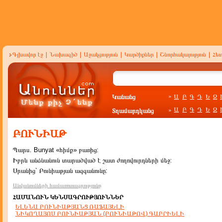
Գլխավոր էջ
|
Նախագիծ
|
Աջակցություն
|
Կարծիքներ
|
Շնորհակալություն
|
Հե
Կանանց
Ա
Բ
Գ
Դ
Ե
Զ
»
Ա
Բ
Գ
Դ
Ե
Զ
Տղամարդկանց
»
ԲՈՒՆԻԱԹ
Պարս. Bunyat «հիմք» բառից:
Իբրև անձնանուն տարածված է շատ ժողովուրդների մեջ:
Սրանից` Բունիաթյան ազգանունը:
Անվանումների համառոտագրությունը
ՀԱՄԱՆՈՒՆ ԿԵՆՍԱԳՐՈՒԹՅՈՒՆՆԵՐ
ԵԼԵՆԱ ԲՈՒՆԻԱԹՅԱՆՑ ՌԱՖԱՅԵԼԻ
ՆԻԿՈՂԱՅՈՍ ԲՈՒՆԻԱԹՅԱՆ (ԲՈՒՆԻԱԹՈՎ) ԳԱԲՐԻԵԼԻ