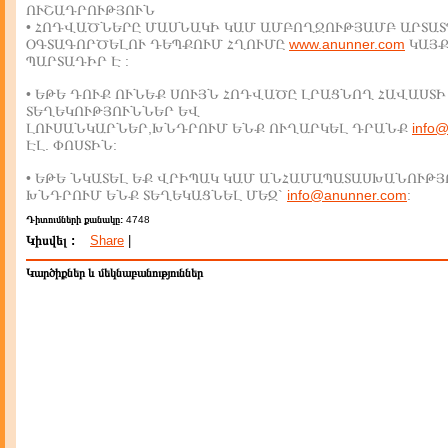
ՈՒՇԱԴՐՈՒԹՅՈՒՆ
• ՀՈԴՎԱԾՆԵՐԸ ՄԱՍՆԱԿԻ ԿԱՄ ԱՄԲՈՂՋՈՒԹՅԱՄԲ ԱՐՏԱՏ
ՕԳՏԱԳՈՐԾԵԼՈՒ ԴԵՊՔՈՒՄ ՀՂՈՒՄԸ
www.anunner.com
ԿԱՅ
ՊԱՐՏԱԴԻՐ Է :
• ԵԹԵ ԴՈՒՔ ՈՒՆԵՔ ՍՈՒՅՆ ՀՈԴՎԱԾԸ ԼՐԱՑՆՈՂ ՀԱՎԱՍՏԻ
ՏԵՂԵԿՈՒԹՅՈՒՆՆԵՐ ԵՎ
ԼՈՒՍԱՆԿԱՐՆԵՐ,ԽՆԴՐՈՒՄ ԵՆՔ ՈՒՂԱՐԿԵԼ ԴՐԱՆՔ
info
ԷԼ. ՓՈՍՏԻՆ:
• ԵԹԵ ՆԿԱՏԵԼ ԵՔ ՎՐԻՊԱԿ ԿԱՄ ԱՆՀԱՄԱՊԱՏԱՍԽԱՆՈՒԹՅ
ԽՆԴՐՈՒՄ ԵՆՔ ՏԵՂԵԿԱՑՆԵԼ ՄԵԶ`
info@anunner.com
:
Դիտումների քանակը:
4748
Կիսվել :
Share
|
Կարծիքներ և մեկնաբանություններ