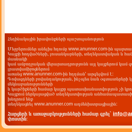
Հեղինակային իրավունքների պաշտպանություն
Մեջբերումներ անելիս հղումը www.anunner.com-ին պարտադ
Կայքի հոդվածների, լուսանկարների, տեղեկատվական և հան
մասնակի
կամ ամբողջական վերարտադրությունն այլ կայքերում կամ 
լրատվամիջոցներում
առանց www.anunner.com-ին հղղման՝ արգելվում է:
Գովազդների բովանդակության, ինչպես նաև օգտատերերի կ
մեկնաբանությունների
և կարծիքների համար կայքը պատասխանատվություն չի կրու
Կայքում ներկայացված տեղեկատվության անհամապատասխա
խնդրում ենք
տեղեկացնել www.anunner.com ադմենիստրացիային:
Հարցերի և առաջարկությունների համար գրել`
info@a
փոստին
: