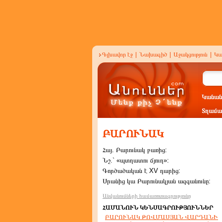
Գլխավոր էջ
|
Նախագիծ
|
Աջակցություն
|
Կա
Կանան
Տղամա
ԲԱՐՈՒՆԱԿ
Հայ. Բարունակ բառից:
Նշ.` «պտղատու ճյուղ»:
Գործածական է XV դարից:
Սրանից կա Բարունակյան ազգանունը:
Անվանումների համառոտագրությունը
ՀԱՄԱՆՈՒՆ ԿԵՆՍԱԳՐՈՒԹՅՈՒՆՆԵՐ
ԲԱՐՈՒՆԱԿ ԹՈՎՄԱՍՅԱՆ ՎԱՐԴԱՆԻ