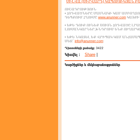
ՍԻԼՎԱ (ՍԻՐՎԱՐԴ) ԿԱՊՈՒՏԻԿՅԱՆ Բ
ՈՒՇԱԴՐՈՒԹՅՈՒՆ
• ՀՈԴՎԱԾՆԵՐԸ ՄԱՍՆԱԿԻ ԿԱՄ ԱՄԲՈՂՋՈ
ԴԵՊՔՈՒՄ ՀՂՈՒՄԸ
www.anunner.com
ԿԱՅՔԻՆ
• ԵԹԵ ԴՈՒՔ ՈՒՆԵՔ ՍՈՒՅՆ ՀՈԴՎԱԾԸ ԼՐ
ԼՈՒՍԱՆԿԱՐՆԵՐ,ԽՆԴՐՈՒՄ ԵՆՔ ՈՒՂԱՐԿ
• ԵԹԵ ՆԿԱՏԵԼ ԵՔ ՎՐԻՊԱԿ ԿԱՄ ԱՆՀԱՄ
ՄԵԶ`
info@anunner.com
:
Դիտումների քանակը:
3422
Կիսվել :
Share
|
Կարծիքներ և մեկնաբանություններ