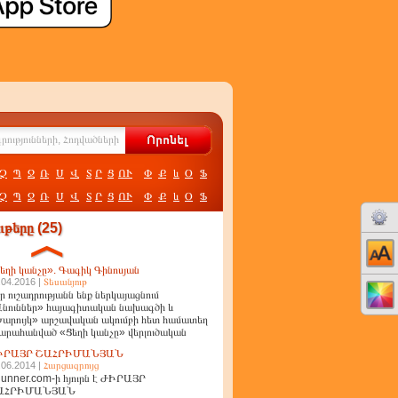
Չ
Պ
Ջ
Ռ
Ս
Վ
Տ
Ր
Ց
ՈՒ
Փ
Ք
և
Օ
Ֆ
Չ
Պ
Ջ
Ռ
Ս
Վ
Տ
Ր
Ց
ՈՒ
Փ
Ք
և
Օ
Ֆ
թերը (25)
եղի կանչը». Գագիկ Գինոսյան
.04.2016 |
Տեսանյութ
ր ուշադրությանն ենք ներկայացնում
նուններ» հայագիտական նախագծի և
արույկ» արշավական ակումբի հետ համատեղ
արահանված «Ցեղի կանչը» վերլուծական
ղոր
ԻՐԱՅՐ ՇԱՀՐԻՄԱՆՅԱՆ
.06.2014 |
Հարցազրույց
unner.com-ի հյուրն է ԺԻՐԱՅՐ
ԱՀՐԻՄԱՆՅԱՆ