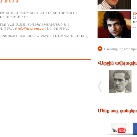
ԱՐՈՒՆԱԿԻ
ՒԹՅԱՄԲ ԱՐՏԱՏՊԵԼՈՒ ԿԱՄ ՕԳՏԱԳՈՐԾԵԼՈՒ
Տ
 ՊԱՐՏԱԴԻՐ Է :
12
Իմ
ԱՑՆՈՂ ՀԱՎԱՍՏԻ ՏԵՂԵԿՈՒԹՅՈՒՆՆԵՐ ԵՎ
նվ
ԵԼ ԴՐԱՆՔ
info@anunner.com
ԷԼ. ՓՈՍՏԻՆ:
ԱՊԱՏԱՍԽԱՆՈՒԹՅՈՒՆ, ԽՆԴՐՈՒՄ ԵՆՔ ՏԵՂԵԿԱՑՆԵԼ
+
Առաջարկեք Ձեր հյու
Վերջին ավելացվա
Մենք սոց. ցանցեր