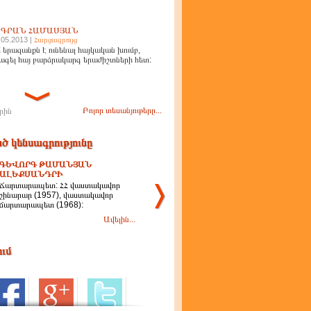
ԻԳՐԱՆ ՀԱՄԱՍՅԱՆ
.05.2013 |
Հարցազրույց
 երազանքն է ունենալ հայկական խումբ,
ագել հայ բարձրակարգ երաժիշտների հետ:
Բոլոր տեսանյութերը...
րին
ծ կենսագրությունը
ԳԵՎՈՐԳ ԹԱՄԱՆՅԱՆ
ԱԼԵՔՍԱՆԴՐԻ
Ճարտարապետ: ՀՀ վաստակավոր
շինարար (1957), վաստակավոր
ճարտարապետ (1968):
Ավելին...
ում