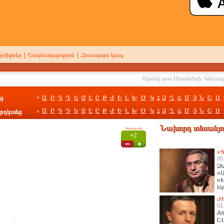
րծիքներ
|
Շնորհակալություն
|
Հետադարձ կապ
ց
Ա
Բ
Գ
Դ
Ե
Զ
Է
Ը
Թ
Ժ
Ի
Լ
Խ
Ծ
Կ
Հ
Ձ
Ղ
Ճ
Մ
Յ
Ն
Շ
Ո
»
Ա
Բ
Գ
Դ
Ե
Զ
Է
Ը
Թ
Ժ
Ի
Լ
Խ
Ծ
Կ
Հ
Ձ
Ղ
Ճ
Մ
Յ
Ն
Շ
Ո
րդկանց
»
Նախորդ տեսանյու
Գնահատել
+2
«Ց
05
Ձե
«Ա
«Խ
նկ
հա
Ժ
01
An
Շ