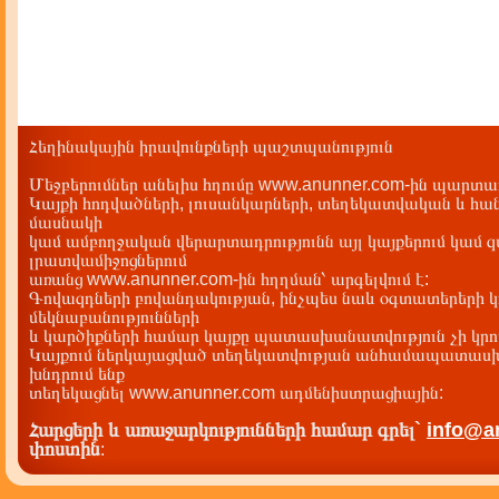
Հեղինակային իրավունքների պաշտպանություն
Մեջբերումներ անելիս հղումը www.anunner.com-ին պարտադ
Կայքի հոդվածների, լուսանկարների, տեղեկատվական և հան
մասնակի
կամ ամբողջական վերարտադրությունն այլ կայքերում կամ 
լրատվամիջոցներում
առանց www.anunner.com-ին հղղման՝ արգելվում է:
Գովազդների բովանդակության, ինչպես նաև օգտատերերի կ
մեկնաբանությունների
և կարծիքների համար կայքը պատասխանատվություն չի կրու
Կայքում ներկայացված տեղեկատվության անհամապատասխա
խնդրում ենք
տեղեկացնել www.anunner.com ադմենիստրացիային:
Հարցերի և առաջարկությունների համար գրել`
info@a
փոստին
: