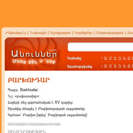
Գլխավոր էջ
|
Նախագիծ
|
Աջակցություն
|
Կարծիքներ
|
Շնորհակալություն
|
Հե
Կանանց
Ա
Բ
Գ
Դ
Ե
Զ
»
Ա
Բ
Գ
Դ
Ե
Զ
Տղամարդկանց
»
ԲԱՐԽՈՒԴԱՐ
Պարս. Barkhudar:
Նշ. «բախտավոր»:
Հայերի մեջ գործածական է XV դարից:
Սրանից մնացել է Բարխուդարյան ազգանունը:
Կրճատ` Բարխո (որից` Բարխոյան ազգանունը):
Անվանումների համառոտագրությունը
ՈՒՇԱԴՐՈՒԹՅՈՒՆ