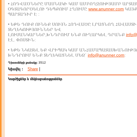
• ՀՈԴՎԱԾՆԵՐԸ ՄԱՍՆԱԿԻ ԿԱՄ ԱՄԲՈՂՋՈՒԹՅԱՄԲ ԱՐՏԱՏ
ՕԳՏԱԳՈՐԾԵԼՈՒ ԴԵՊՔՈՒՄ ՀՂՈՒՄԸ
www.anunner.com
ԿԱՅ
ՊԱՐՏԱԴԻՐ Է :
• ԵԹԵ ԴՈՒՔ ՈՒՆԵՔ ՍՈՒՅՆ ՀՈԴՎԱԾԸ ԼՐԱՑՆՈՂ ՀԱՎԱՍՏԻ
ՏԵՂԵԿՈՒԹՅՈՒՆՆԵՐ ԵՎ
ԼՈՒՍԱՆԿԱՐՆԵՐ,ԽՆԴՐՈՒՄ ԵՆՔ ՈՒՂԱՐԿԵԼ ԴՐԱՆՔ
info
ԷԼ. ՓՈՍՏԻՆ:
• ԵԹԵ ՆԿԱՏԵԼ ԵՔ ՎՐԻՊԱԿ ԿԱՄ ԱՆՀԱՄԱՊԱՏԱՍԽԱՆՈՒԹՅ
ԽՆԴՐՈՒՄ ԵՆՔ ՏԵՂԵԿԱՑՆԵԼ ՄԵԶ`
info@anunner.com
:
Դիտումների քանակը:
3512
Կիսվել :
Share
|
Կարծիքներ և մեկնաբանություններ