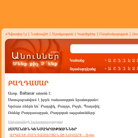
Գլխավոր էջ
|
Նախագիծ
|
Աջակցություն
|
Կարծիքներ
|
Շնորհակալություն
|
Հե
Կանանց
Ա
Բ
Գ
Դ
Ե
Զ
»
Ա
Բ
Գ
Դ
Ե
Զ
Տղամարդկանց
»
ԲԱՂԴԱՍԱՐ
Ասոր. Baltasar անունն է:
Ստուգաբանվում է իբրև «անստություն երանության»:
Կրճատ ձևերն են` Բաղդիկ, Բաղդո, Բղդե, Պաղտիկ:
Ունենք Բաղդասարյան, Բաղդոյան ազգանունները:
Անվանումների համառոտագրությունը
ՀԱՄԱՆՈՒՆ ԿԵՆՍԱԳՐՈՒԹՅՈՒՆՆԵՐ
ԱՐԿԱԴԻ ԲԱՂԴԱՍԱՐՅԱՆ ԶԻՆՈՎԱՐԻ - Արկո