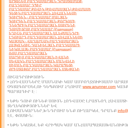
ԱՐՏԱՇԵՍ ԲԱՂԴԱՍԱՐՅԱՆ ԴՐԱՍՏԱՄԱՏԻ
ԲԱՂԴԱՍԱՐ ԴՊԻՐ
ԲԱՂԴԱՍԱՐ ԹՈՎԻԿ (ԹՈՎՄԱՍՅԱՆ) ԹՈՎՄԱՍԻ
ԳԵՏԻԿ ԲԱՂԴԱՍԱՐՅԱՆ ՀՈՎՀԱՆՆԵՍԻ
ԳՈՒՐԳԵՆ - ԲԱՂԴԱՍԱՐ ՄԱԼՅԱՆ
ԳՈՒՐԳԵՆ ԲԱՂԴԱՍԱՐՅԱՆ ԹՈՐԳՈՄԻ
ԴՆԵՊՐԻԿ ԲԱՂԴԱՍԱՐՅԱՆ ՍՈՒՐԵՆԻ
ԴՈՒՄԻՏՐՈՒ ԲԱԳԴԱԱԱՐ (Բաղդասար)
ԵՂԻՇԵ ԲԱՂԴԱՍԱՐՅԱՆ ԱԼԵՔՍԱՆԴՐԻ
ԷԴՈՒԱՐԴ ԲԱՂԴԱՍԱՐՅԱՆ ՀՈՎՀԱՆՆԵՍԻ
ԿԱՅԾԱԿ - ՎԱՂԱՐՇԱԿ ԲԱՂԴԱՍԱՐՅԱՆ
ՀԱՅԿԱՆՈՒՇ ԴԱՆԻԵԼՅԱՆ ԲԱՂԴԱՍԱՐԻ
ՆԻԿՈԼԱՅԵ ԲԱԳԴԱՍԱՐ (Բաղդասար)
ՌՈՍ ԲԱՂԴԱՍԱՐՅԱՆ
ՍԱՐԳԻՍ ԲԱՂԴԱՍԱՐՅԱՆ ԻՎԱՆԻ
ՍԵՎԱԿՆ ԲԱՂԴԱՍԱՐՅԱՆ ՄԱՆՎԵԼԻ
ՍԻՄՈՆ ԲԱՂԴԱՍԱՐՅԱՆ ԿԱՐԱՊԵՏԻ
ՔՐԻՍՏԱՓՈՐ ԲԱՂԴԱՍԱՐՅԱՆ ՍՏԵՓԱՆԻ
ՈՒՇԱԴՐՈՒԹՅՈՒՆ
• ՀՈԴՎԱԾՆԵՐԸ ՄԱՍՆԱԿԻ ԿԱՄ ԱՄԲՈՂՋՈՒԹՅԱՄԲ ԱՐՏԱՏ
ՕԳՏԱԳՈՐԾԵԼՈՒ ԴԵՊՔՈՒՄ ՀՂՈՒՄԸ
www.anunner.com
ԿԱՅ
ՊԱՐՏԱԴԻՐ Է :
• ԵԹԵ ԴՈՒՔ ՈՒՆԵՔ ՍՈՒՅՆ ՀՈԴՎԱԾԸ ԼՐԱՑՆՈՂ ՀԱՎԱՍՏԻ
ՏԵՂԵԿՈՒԹՅՈՒՆՆԵՐ ԵՎ
ԼՈՒՍԱՆԿԱՐՆԵՐ,ԽՆԴՐՈՒՄ ԵՆՔ ՈՒՂԱՐԿԵԼ ԴՐԱՆՔ
info
ԷԼ. ՓՈՍՏԻՆ:
• ԵԹԵ ՆԿԱՏԵԼ ԵՔ ՎՐԻՊԱԿ ԿԱՄ ԱՆՀԱՄԱՊԱՏԱՍԽԱՆՈՒԹՅ