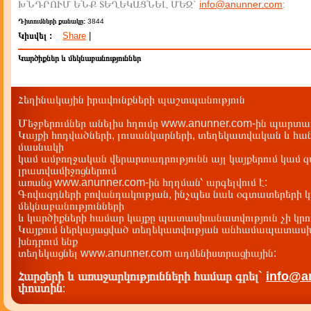
ԽՆԴՐՈՒՄ ԵՆՔ ՏԵՂԵԿԱՑՆԵԼ ՄԵԶ`
info@anunner.com
:
Դիտումների քանակը:
3844
Կիսվել :
Share
|
Կարծիքներ և մեկնաբանություններ
Հեղինակային իրավունքների պաշտպանություն
Մեջբերումներ անելիս հղումը www.anunner.com-ին պարտադ
Կայքի հոդվածների, լուսանկարների, տեղեկատվական և հան
մասնակի
կամ ամբողջական վերարտադրությունն այլ կայքերում կամ 
լրատվամիջոցներում
առանց www.anunner.com-ին հղղման՝ արգելվում է:
Գովազդների բովանդակության, ինչպես նաև օգտատերերի կ
մեկնաբանությունների
և կարծիքների համար կայքը պատասխանատվություն չի կրու
Կայքում ներկայացված տեղեկատվության անհամապատասխա
խնդրում ենք
տեղեկացնել www.anunner.com ադմենիստրացիային:
Հարցերի և առաջարկությունների համար գրել`
info@a
փոստին
: