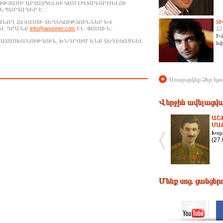
ՒԹՅԱՄԲ ԱՐՏԱՏՊԵԼՈՒ ԿԱՄ ՕԳՏԱԳՈՐԾԵԼՈՒ
 ՊԱՐՏԱԴԻՐ Է :
Տ
ԱՑՆՈՂ ՀԱՎԱՍՏԻ ՏԵՂԵԿՈՒԹՅՈՒՆՆԵՐ ԵՎ
ԵԼ ԴՐԱՆՔ
info@anunner.com
ԷԼ. ՓՈՍՏԻՆ:
12
Իմ
ԱՊԱՏԱՍԽԱՆՈՒԹՅՈՒՆ, ԽՆԴՐՈՒՄ ԵՆՔ ՏԵՂԵԿԱՑՆԵԼ
նվ
+
Առաջարկեք Ձեր հյու
Վերջին ավելացվա
ԱՇ
ՍԱ
Խոր
(27
Մենք սոց. ցանցեր