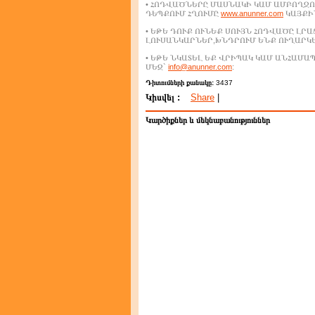
• ՀՈԴՎԱԾՆԵՐԸ ՄԱՍՆԱԿԻ ԿԱՄ ԱՄԲՈՂՋՈ
ԴԵՊՔՈՒՄ ՀՂՈՒՄԸ
www.anunner.com
ԿԱՅՔԻՆ
• ԵԹԵ ԴՈՒՔ ՈՒՆԵՔ ՍՈՒՅՆ ՀՈԴՎԱԾԸ ԼՐ
ԼՈՒՍԱՆԿԱՐՆԵՐ,ԽՆԴՐՈՒՄ ԵՆՔ ՈՒՂԱՐԿ
• ԵԹԵ ՆԿԱՏԵԼ ԵՔ ՎՐԻՊԱԿ ԿԱՄ ԱՆՀԱՄ
ՄԵԶ`
info@anunner.com
:
Դիտումների քանակը:
3437
Կիսվել :
Share
|
Կարծիքներ և մեկնաբանություններ