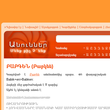
Գլխավոր էջ
|
Նախագիծ
|
Աջակցություն
|
Կարծիքներ
|
Շնորհակալություն
|
Հե
Կանանց
Ա
Բ
Գ
Դ
Ե
Զ
»
Ա
Բ
Գ
Դ
Ե
Զ
Տղամարդկանց
»
ԲԱԲԳԵՆ (Բաբկեն)
Կազմված է
Բաբիկ
անձնանունից պարս. en փաղաքշական ա
Babik+en>Babken:
Հայերի մեջ գործածական է II դարից:
Այժմ էլ կենդանի անուն է:
Անվանումների համառոտագրությունը
ՈՒՇԱԴՐՈՒԹՅՈՒՆ
• ՀՈԴՎԱԾՆԵՐԸ ՄԱՍՆԱԿԻ ԿԱՄ ԱՄԲՈՂՋՈՒԹՅԱՄԲ ԱՐՏԱՏ