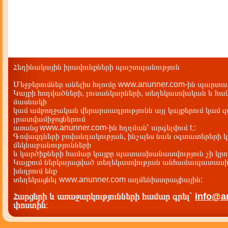
Հեղինակային իրավունքների պաշտպանություն
Մեջբերումներ անելիս հղումը www.anunner.com-ին պարտադ
Կայքի հոդվածների, լուսանկարների, տեղեկատվական և հան
մասնակի
կամ ամբողջական վերարտադրությունն այլ կայքերում կամ 
լրատվամիջոցներում
առանց www.anunner.com-ին հղղման՝ արգելվում է:
Գովազդների բովանդակության, ինչպես նաև օգտատերերի կ
մեկնաբանությունների
և կարծիքների համար կայքը պատասխանատվություն չի կրու
Կայքում ներկայացված տեղեկատվության անհամապատասխա
խնդրում ենք
տեղեկացնել www.anunner.com ադմենիստրացիային:
Հարցերի և առաջարկությունների համար գրել`
info@a
փոստին
: