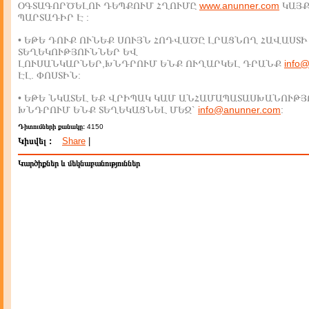
ՕԳՏԱԳՈՐԾԵԼՈՒ ԴԵՊՔՈՒՄ ՀՂՈՒՄԸ
www.anunner.com
ԿԱՅ
ՊԱՐՏԱԴԻՐ Է :
• ԵԹԵ ԴՈՒՔ ՈՒՆԵՔ ՍՈՒՅՆ ՀՈԴՎԱԾԸ ԼՐԱՑՆՈՂ ՀԱՎԱՍՏԻ
ՏԵՂԵԿՈՒԹՅՈՒՆՆԵՐ ԵՎ
ԼՈՒՍԱՆԿԱՐՆԵՐ,ԽՆԴՐՈՒՄ ԵՆՔ ՈՒՂԱՐԿԵԼ ԴՐԱՆՔ
info
ԷԼ. ՓՈՍՏԻՆ:
• ԵԹԵ ՆԿԱՏԵԼ ԵՔ ՎՐԻՊԱԿ ԿԱՄ ԱՆՀԱՄԱՊԱՏԱՍԽԱՆՈՒԹՅ
ԽՆԴՐՈՒՄ ԵՆՔ ՏԵՂԵԿԱՑՆԵԼ ՄԵԶ`
info@anunner.com
:
Դիտումների քանակը:
4150
Կիսվել :
Share
|
Կարծիքներ և մեկնաբանություններ