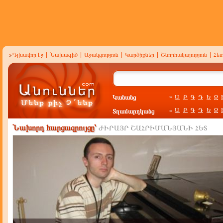
Գլխավոր էջ
|
Նախագիծ
|
Աջակցություն
|
Կարծիքներ
|
Շնորհակալություն
|
Հե
Կանանց
Ա
Բ
Գ
Դ
Ե
Զ
»
Ա
Բ
Գ
Դ
Ե
Զ
Տղամարդկանց
»
Նախորդ հարցազրույցը՝
ԺԻՐԱՅՐ ՇԱՀՐԻՄԱՆՅԱՆԻ ՀԵՏ