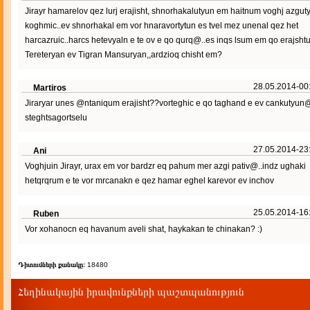
Jirayr hamarelov qez lurj erajisht, shnorhakalutyun em haitnum voghj azgut
koghmic..ev shnorhakal em vor hnaravortytun es tvel mez unenal qez het
harcazruic..harcs hetevyaln e te ov e qo qurq@..es inqs lsum em qo erajsht
Tereteryan ev Tigran Mansuryan,,ardzioq chisht em?
28.05.2014-00
Martiros
Jiraryar unes @ntaniqum erajisht??vorteghic e qo taghand e ev cankutyun
steghtsagortselu
27.05.2014-23
Ani
Voghjuin Jirayr, urax em vor bardzr eq pahum mer azgi pativ@..indz ughaki
hetqrqrum e te vor mrcanakn e qez hamar eghel karevor ev inchov
25.05.2014-16
Ruben
Vor xohanocn eq havanum aveli shat, haykakan te chinakan? :)
Դիտումների քանակը:
18480
Հեղինակային իրավունքների պաշտպանություն