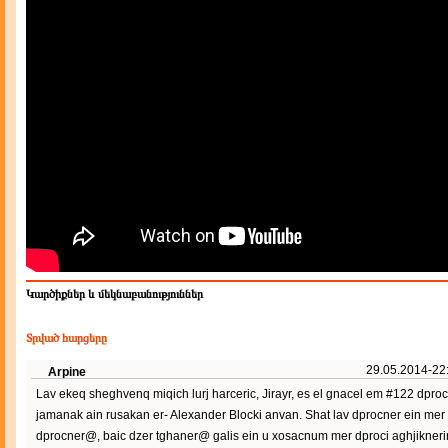
Կարծիքներ և մեկնաբանություններ
Տրված հարցերը
29.05.2014-22
Arpine
Lav ekeq sheghvenq miqich lurj harceric, Jirayr, es el gnacel em #122 dpro
jamanak ain rusakan er- Alexander Blocki anvan. Shat lav dprocner ein mer
dprocner@, baic dzer tghaner@ galis ein u xosacnum mer dproci aghjikner