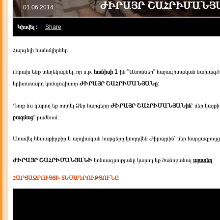
ԺԻՐԱՅՐ ՇԱՀՐԻՄԱՆՅ
01.06.2014
Կիսվել :
Share
|
Հարգելի համակիրներ
Ուրախ ենք տեղեկացնել, որ ս.թ.
հունիսի 1
-ին "Անուններ" հայագիտական նախագծի հ
երիտասարդ կոմպոզիտոր
ԺԻՐԱՅՐ ՇԱՀՐԻՄԱՆՅԱՆը
:
Դուք ևս կարող եք ուղղել Ձեր հարցերը
ԺԻՐԱՅՐ ՇԱՀՐԻՄԱՆՅԱՆին
՝ մեր կայքի
բազմաց
" բաժնում:
Առավել հետաքիրքիր և արդիական հարցերը կուղղվեն Ժիրայրին՝ մեր հարցազրույց
ԺԻՐԱՅՐ ՇԱՀՐԻՄԱՆՅԱՆԻ
կոնսագրությանը կարող եք ծանոթանալ
այստեղ
ՀԱՐՑԱԶՐՈՒՅՑԻ ՏԵՍԱԳՐՈՒԹՅՈՒՆԸ