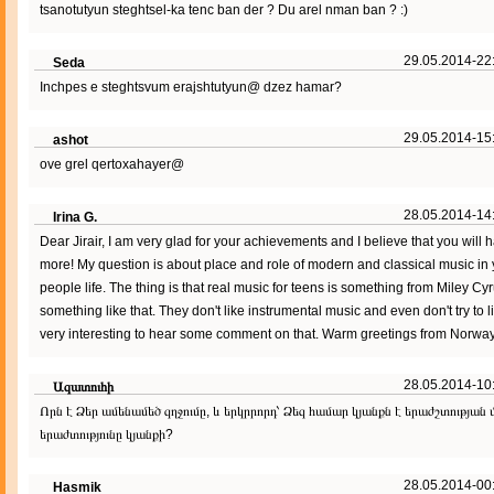
tsanotutyun steghtsel-ka tenc ban der ? Du arel nman ban ? :)
29.05.2014-22
Seda
Inchpes e steghtsvum erajshtutyun@ dzez hamar?
29.05.2014-15
ashot
ove grel qertoxahayer@
28.05.2014-14
Irina G.
Dear Jirair, I am very glad for your achievements and I believe that you will 
more! My question is about place and role of modern and classical music in
people life. The thing is that real music for teens is something from Miley Cyr
something like that. They don't like instrumental music and even don't try to li
very interesting to hear some comment on that. Warm greetings from Norway
28.05.2014-10
Ազատուհի
Որն է Ձեր ամենամեծ զղջումը, և երկրրորդ՝ Ձեզ համար կյանքն է երաժշտության մ
երաժտությունը կյանքի?
28.05.2014-00
Hasmik