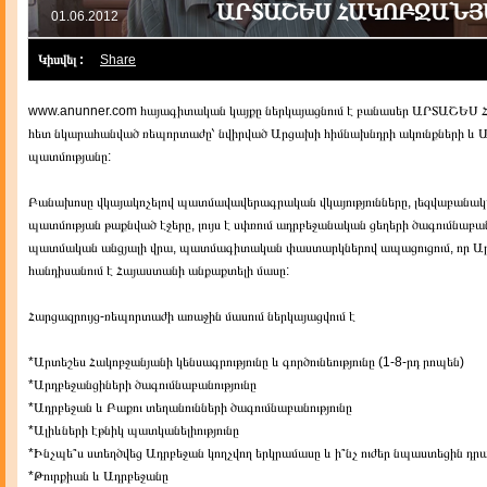
ԱՐՏԱՇԵՍ ՀԱԿՈԲՋԱՆ
01.06.2012
Կիսվել :
Share
|
www.anunner.com հայագիտական կայքը ներկայացնում է բանասեր ԱՐՏԱՇ
հետ նկարահանված ռեպորտաժը՝ նվիրված Արցախի հիմնախնդրի ակունքների և 
պատմությանը:
Բանախոսը վկայակոչելով պատմավավերագրական վկայությունները, լեզվաբանա
պատմության թաքնված էջերը, լույս է սփռում ադրբեջանական ցեղերի ծագումնաբա
պատմական անցյալի վրա, պատմագիտական փաստարկներով ապացուցում, որ 
հանդիսանում է Հայաստանի անքաքտելի մասը:
Հարցազրույց-ռեպորտաժի առաջին մասում ներկայացվում է
*Արտեշես Հակոբջանյանի կենսագրությունը և գործունեությունը (1-8-րդ րոպեն)
*Արդբեջանցիների ծագումնաբանությունը
*Ադրբեջան և Բաքու տեղանունների ծագումնաբանությունը
*Ալիևների էթնիկ պատկանելիությունը
*Ինչպե՞ս ստեղծվեց Ադրբեջան կողչվող երկրամասը և ի՞նչ ուժեր նպաստեցին դր
*Թուրքիան և Ադրբեջանը