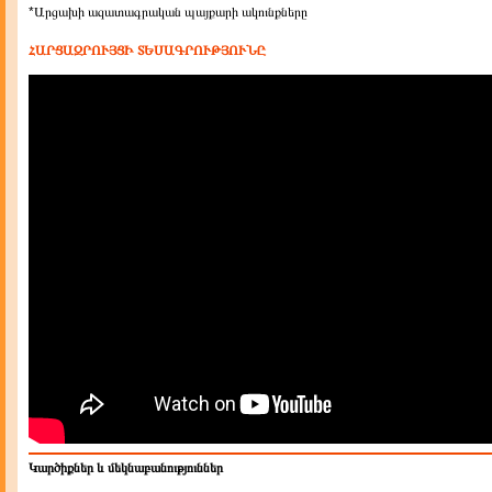
*Արցախի ազատագրական պայքարի ակունքները
ՀԱՐՑԱԶՐՈՒՅՑԻ ՏԵՍԱԳՐՈՒԹՅՈՒՆԸ
Կարծիքներ և մեկնաբանություններ