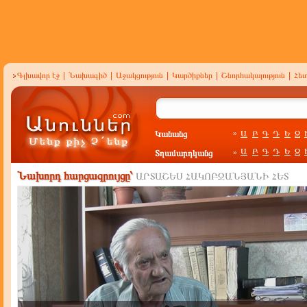
Գլխավոր էջ
|
Նախագիծ
|
Աջակցություն
|
Կարծիքներ
|
Շնորհակալություն
|
Հե
Կանանց
Ա
Բ
Գ
Դ
Ե
Զ
»
Ա
Բ
Գ
Դ
Ե
Զ
Տղամարդկանց
»
Նախորդ հարցազրույցը՝
ԱՐՏԱՇԵՍ ՀԱԿՈԲՋԱՆՅԱՆԻ ՀԵՏ