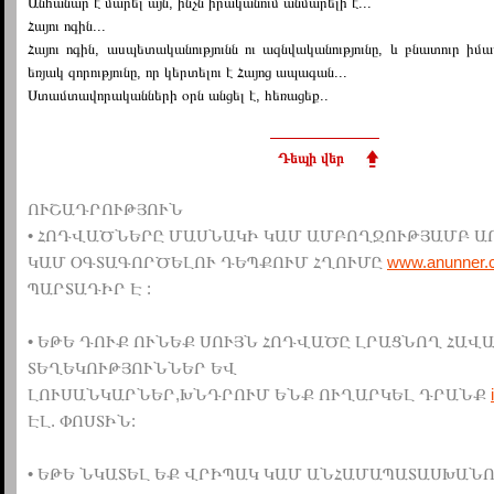
Անհանար է մարել այն, ինչն իրականում անմարելի է...
Հայու ոգին...
Հայու ոգին, ասպետականությունն ու ազնվականությունը, և բնատուր իմա
եռյակ զորությունը, որ կերտելու է Հայոց ապագան...
Ստամտավորականների օրն անցել է, հեռացեք..
Դեպի վեր
ՈՒՇԱԴՐՈՒԹՅՈՒՆ
• ՀՈԴՎԱԾՆԵՐԸ ՄԱՍՆԱԿԻ ԿԱՄ ԱՄԲՈՂՋՈՒԹՅԱՄԲ Ա
ԿԱՄ ՕԳՏԱԳՈՐԾԵԼՈՒ ԴԵՊՔՈՒՄ ՀՂՈՒՄԸ
www.anunner.
ՊԱՐՏԱԴԻՐ Է :
• ԵԹԵ ԴՈՒՔ ՈՒՆԵՔ ՍՈՒՅՆ ՀՈԴՎԱԾԸ ԼՐԱՑՆՈՂ ՀԱՎ
ՏԵՂԵԿՈՒԹՅՈՒՆՆԵՐ ԵՎ
ԼՈՒՍԱՆԿԱՐՆԵՐ,ԽՆԴՐՈՒՄ ԵՆՔ ՈՒՂԱՐԿԵԼ ԴՐԱՆՔ
ԷԼ. ՓՈՍՏԻՆ:
• ԵԹԵ ՆԿԱՏԵԼ ԵՔ ՎՐԻՊԱԿ ԿԱՄ ԱՆՀԱՄԱՊԱՏԱՍԽԱՆՈ