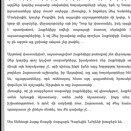
այդՁեր կողմից տարածք անվանվող հողակտորների տերը, եթե ոչ Եռաբ
խրամատները դիրք մտած տղերքը...Հեռացեք, և ինքներդ Ձեզ հանձնեք 
Մոսկվային, կուզեք Բաքվին, իսկ ազգային սրբություններին մի կպեք,
նյութ մի դարձրեք, վերադարձրեք այն ինչ Դուք եք վաստակել, իսկ ազ
է պատկանում, Հայրենիքը ավելի ապագայի մատաղ սերնդինն 
ազատագրողներինը, և ով Ձեզ իրավունք տվեց որոշելու Հայրենիքի ճակ
ոչ թե արյուն այլ քրիտնք անգամ չեք թափել....
Արյունով վաստակված, ազատագրված Հայրենիքը թանաքով չեն վերադարձ
Ձեր կողմից որոշ կոչված տարածքները, իրականում մեր Հայրենիքի ա
միայն այն հողակտորը չէ, որի դիմաց ինքն իրեն ազգ հորջորջող հրոսա
թողնելու Հայաստան աշխարհը, իր Արցախով, այլ այդ հողակտորները հե
են, պլացդառմները, որն ունենալուց հետո այդ գայլաոհմակ հրոսակ
փորձելու են ոչնչացնել Արցախն ու ողջ Հայաստանը...
Հեռացեք, ով չի տարբերում տարածքը Հայրենիքից, ով գիտակցում, Հայրեն
ամեն երևույթի նկատմամբ, ամեն շահի նկատմամբ, ինքը տեղ
իշխանությունում, և որևէ մի ամբիոնի մոտ...Հայաստան, ով Քեզ հ
պատրաստ չի լինելու մեռնել, նա Քո զավակը չէ...
Սա Ամենայն Հայոց Ռազմի մարգարե Գարեգին Նժդեհի խոսքերն են...