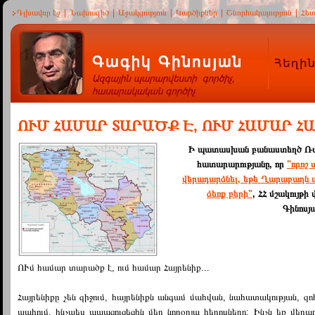
Գլխավոր էջ
|
Նախագիծ
|
Աջակցություն
|
Կարծիքներ
|
Շնորհակալություն
|
Հե
ՈՒՄ ՀԱՄԱՐ ՏԱՐԱԾՔ Է, ՈՒՄ ՀԱՄԱՐ ՀԱ
Ի պատասխան բանաստեղծ Ռա
հատարարությանը, որ
"որոշ
վերադարձնել, եթե Ղարաբաղն
ձեռք բերի"
, ՀՀ մշակույթ
Գինոսյ
ՈՒմ համար տարածք է, ում համար Հայրենիք...
Հայրենիքը չեն զիջում, հայրենիքն անգամ մահվան, նահատակության, զո
պահում, ինչպես ապացուցեցին մեր նորօրյա հերոսները: Ինչն եք վերադ