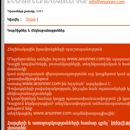
ԽՆԴՐՈՒՄ ԵՆՔ ՏԵՂԵԿԱՑՆԵԼ ՄԵԶ`
info@anunner.com
:
Դիտումների քանակը:
6367
Կիսվել :
Share
|
Կարծիքներ և մեկնաբանություններ
Հեղինակային իրավունքների պաշտպանություն
Մեջբերումներ անելիս հղումը www.anunner.com-ին պարտադ
Կայքի հոդվածների, լուսանկարների, տեղեկատվական և հան
մասնակի
կամ ամբողջական վերարտադրությունն այլ կայքերում կամ 
լրատվամիջոցներում
առանց www.anunner.com-ին հղղման՝ արգելվում է:
Գովազդների բովանդակության, ինչպես նաև օգտատերերի կ
մեկնաբանությունների
և կարծիքների համար կայքը պատասխանատվություն չի կրու
Կայքում ներկայացված տեղեկատվության անհամապատասխա
խնդրում ենք
տեղեկացնել www.anunner.com ադմենիստրացիային:
Հարցերի և առաջարկությունների համար գրել`
info@a
փոստին
: