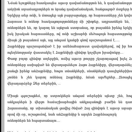
Նման ելույթները հատկապես այսօր դավաճանություն են, և դավաճանություն
ամբիոն տրամադրողներն ու նրանց դավաճանական, հանցագործ մտքերը 
Երկիրը տեր ունի, և մոռացեք այն բարբաջանքը, որ հարուստները չեն կռվու
Հարուստ և ունևոր հասկացողությունները մի շփոթեք, աղքատներն են,
ունևորներն են, որ կարող են այնքան ստորանալ, որ թալանեն իրենց երկիր
իսկ իրական հարուստները, ով ունի աշխարհի մեծագույն հարստությունը՝
միայն չի թալանում այն, այլ անգամ կյանքի գնով պաշտպանում է....
Հայրենիքը պաշտպանված է իր ամենահարուստ զավակներով, ով իր հո
ոգեղենությամբ վաստակել է Հայրենիքի զինվոր կոչվելու իրավունքը...
Փառք բոլոր զինվոր տղերքին, ումից այսօր թուրքը չկարողացավ խլել Հ
ունևորները ստիպված են վերադարձնելու Հայու Հայրենիքը, վերադարձնե
քանզի իրենք անՀայրենիք, հոգու տնանկների, սնանկների դասլիքներիխ
չունեն և չեն կարող ունենալ Հայրենիք, նման արժեքներ...Հեռաց
վերադարձրեք Ձեր տերերին, ..
Միայն զգուշացնեմ, որ ստրուկներն անգամ տերերին պետք չեն, հոգ
անկյալներն ի վերջո համաշխարհային անկյալանոցի բաժին են դառնա
Հայաստանը, որ տիտանական ցավից ծնված Հայ զինվորն է այսօր արարո
որով մի օր, ուշացումով, նաև անՀայրենիք և արդեն Հայրենազուրկ
ունևորներն են հպարտանալու...